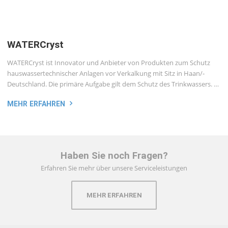
WATERCryst
WATERCryst ist Innovator und Anbieter von Produkten zum Schutz
haus­wasser­tech­nischer Anla­gen vor Verkal­kung mit Sitz in Haan/­
Deutsch­land. Die primäre Auf­gabe gilt dem Schutz des Trink­wassers. …
MEHR ERFAHREN
Haben Sie noch Fragen?
Erfahren Sie mehr über unsere Serviceleistungen
MEHR ERFAHREN