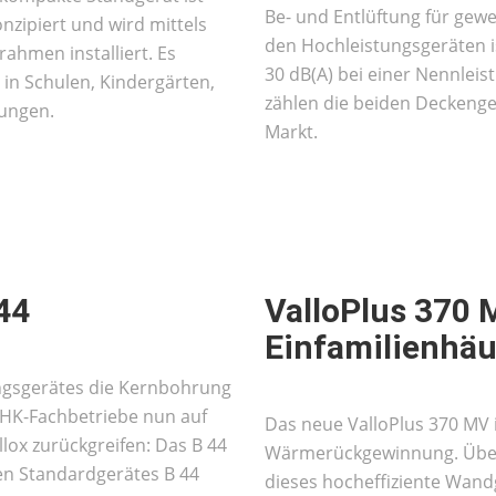
Be- und Entlüftung für ge
nzipiert und wird mittels
den Hochleistungsgeräten is
ahmen installiert. Es
30 dB(A) bei einer Nennleis
n in Schulen, Kindergärten,
zählen die beiden Deckenger
ungen.
Markt.
44
ValloPlus 370 
Einfamilienhäu
ngsgerätes die Kernbohrung
 SHK-Fachbetriebe nun auf
Das neue ValloPlus 370 MV is
lox zurückgreifen: Das B 44
Wärmerückgewinnung. Über
gen Standardgerätes B 44
dieses hocheffiziente Wandg