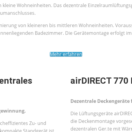
 in kleine Wohneinheiten. Das dezentrale Einzelraumlüftun
raumanschlusses.
ierung von kleineren bis mittleren Wohneinheiten. Vorausset
nnenliegenden Badezimmer. Die Gerätemontage erfolgt im
Mehr erfahren
entrales
airDIRECT 770 
Dezentrale Deckengeräte 
gewinnung.
Die Lüftungsgeräte airDIRE
die Deckenmontage vorgeseh
cheffizientes Zu- und
dezentralen Ger.te mit Wä
kompakte Standgerät ist