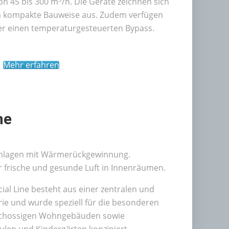
on 45 bis 300 m
/h. Die Geräte zeichnen sich
em kompakte Bauweise aus. Zudem verfügen
er einen temperaturgesteuerten Bypass.
Mehr erfahren
ne
sanlagen mit Wärmerückgewinnung.
 frische und gesunde Luft in Innenräumen.
ial Line besteht aus einer zentralen und
rie und wurde speziell für die besonderen
schossigen Wohngebäuden sowie
ulen und Kindergärten konzipiert.