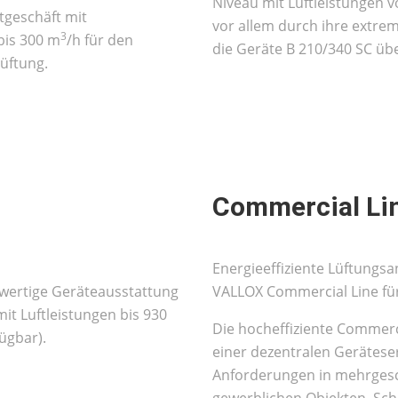
Niveau mit Luftleistungen v
ktgeschäft mit
vor allem durch ihre extr
3
bis 300 m
/h für den
die Geräte B 210/340 SC üb
üftung.
Commercial Li
Energieeffiziente Lüftung
hwertige Geräteausstattung
VALLOX Commercial Line für
it Luftleistungen bis 930
Die hocheffiziente Commerc
ügbar).
einer dezentralen Gerätese
Anforderungen in mehrge
gewerblichen Objekten, Sch