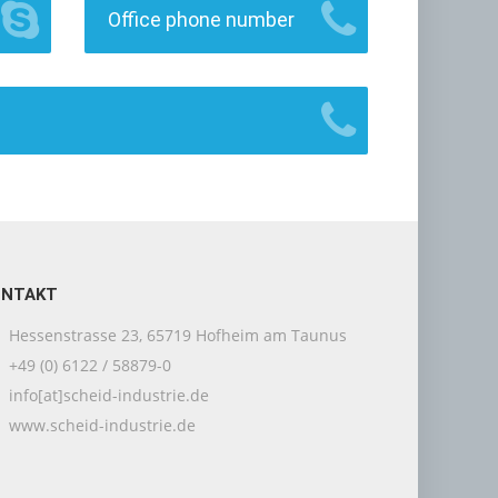
Office phone number
ONTAKT
Hessenstrasse 23, 65719 Hofheim am Taunus
+49 (0) 6122 / 58879-0
info[at]scheid-industrie.de
www.scheid-industrie.de