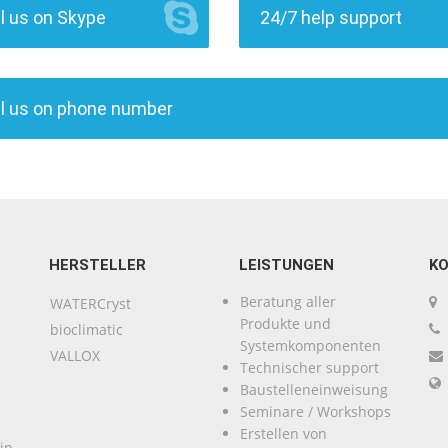
l us on Skype
24/7 help support
ll us on phone number
HERSTELLER
LEISTUNGEN
K
Beratung aller
WATERCryst
Produkte und
bioclimatic
Systemkomponenten
VALLOX
Technischer support
Baustelleneinweisung
Seminare / Workshops
Erstellen von
in