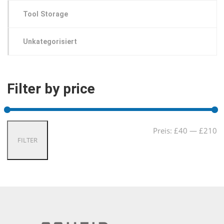
Tool Storage
Unkategorisiert
Filter by price
Mi
Ma
Preis:
£40
—
£210
FILTER
Pre
Pre