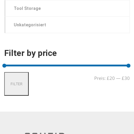
Tool Storage
Unkategorisiert
Filter by price
Mi
Ma
Preis:
£20
—
£30
FILTER
Pre
Pre