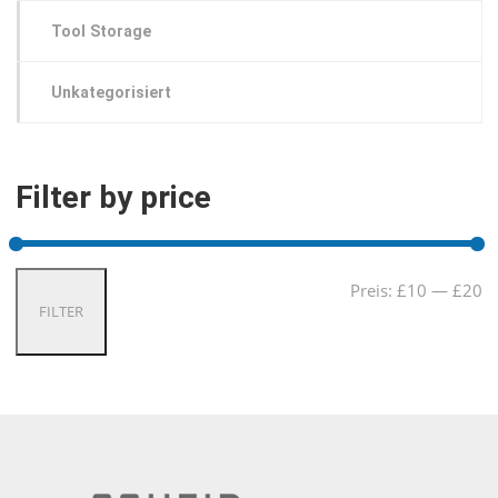
Tool Storage
Unkategorisiert
Filter by price
Mi
Ma
Preis:
£10
—
£20
FILTER
Pre
Pre