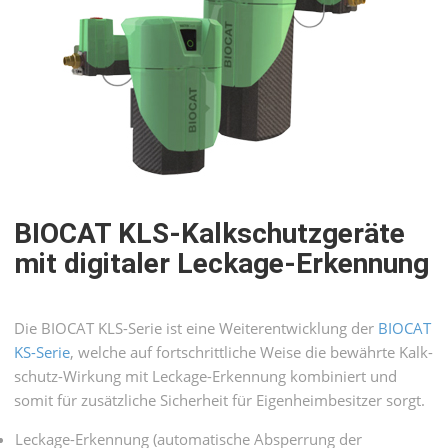
BIOCAT KLS-Kalkschutz­geräte
mit digitaler Leckage-Erkennung
Die BIOCAT KLS-Serie ist eine Weiter­entwick­lung der
BIOCAT
KS-Serie
, welche auf fort­schritt­liche Weise die bewährte Kalk­
schutz-Wirkung mit Leckage-Erkennung kombiniert und
somit für zusätz­liche Sicher­heit für Eigen­heim­besitzer sorgt.
Leckage-Erkennung (automatische Absperrung der