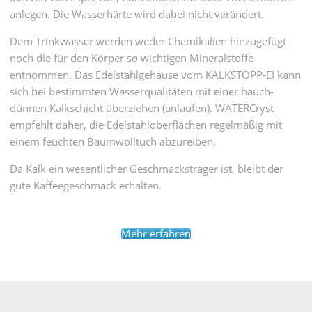
anlegen. Die Wasser­härte wird dabei nicht verändert.
Dem Trinkwasser werden weder Chemi­kalien hinzu­gefügt
noch die für den Körper so wichtigen Mineral­stoffe
entnommen. Das Edel­stahl­gehäuse vom KALKSTOPP-EI kann
sich bei bestimm­ten Wasser­quali­täten mit einer hauch­
dünnen Kalk­schicht überziehen (anlaufen). WATERCryst
empfehlt daher, die Edel­stahl­ober­flächen regel­mäßig mit
einem feuchten Baum­woll­tuch abzu­reiben.
Da Kalk ein wesent­licher Geschmacks­träger ist, bleibt der
gute Kaffee­geschmack erhalten.
Mehr erfahren