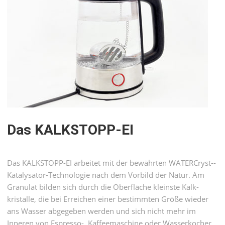
Das KALKSTOPP-EI
Das KALKSTOPP-EI arbeitet mit der bewähr­ten WATERCryst-­
Katalysator-­Techno­lo­gie nach dem Vor­bild der Natur. Am
Granulat bilden sich durch die Ober­fläche kleinste Kalk­
kristalle, die bei Erreichen einer bestimmten Größe wieder
ans Wasser abge­geben werden und sich nicht mehr im
Inneren von Espresso-, Kaffee­maschine oder Wasser­kocher