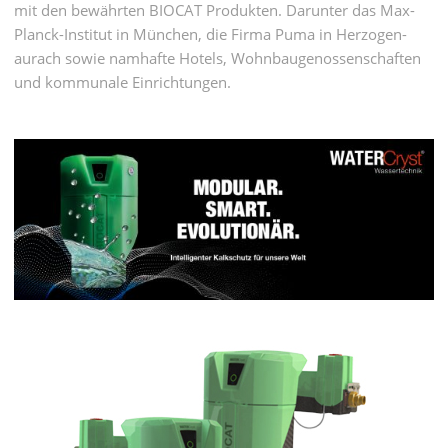
mit den bewähr­ten BIOCAT Produkten. Darunter das Max-
Planck-Institut in München, die Firma Puma in Herzogen­
aurach sowie nam­hafte Hotels, Wohn­bau­genossen­schaften
und kommu­nale Einrich­tungen.