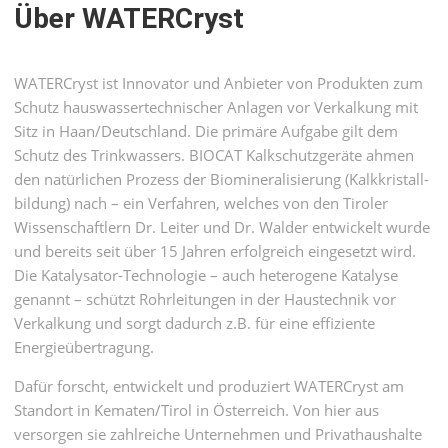
Über WATERCryst
WATERCryst ist Innovator und Anbieter von Produkten zum
Schutz haus­wasser­tech­nischer Anla­gen vor Verkal­kung mit
Sitz in Haan/­Deutsch­land. Die primäre Auf­gabe gilt dem
Schutz des Trink­wassers. BIOCAT Kalkschutz­geräte ahmen
den natür­lichen Prozess der Biomineralisierung (Kalk­kristall­
bildung) nach – ein Ver­fahren, welches von den Tiroler
Wissen­schaftlern Dr. Leiter und Dr. Walder ent­wickelt wurde
und bereits seit über 15 Jahren erfol­greich einge­setzt wird.
Die Kataly­sator-Techno­logie – auch hetero­gene Kata­lyse
genannt – schützt Rohr­leitun­gen in der Haus­technik vor
Verkal­kung und sorgt dadurch z.B. für eine effiziente
Energie­über­tragung.
Dafür forscht, entwickelt und produziert WATERCryst am
Standort in Kematen/­Tirol in Öster­reich. Von hier aus
versorgen sie zahl­reiche Unter­nehmen und Privat­haus­halte