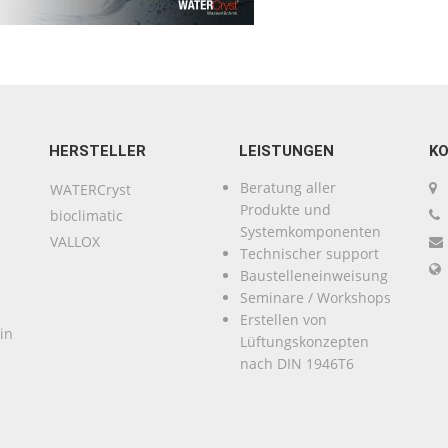
HERSTELLER
LEISTUNGEN
K
Beratung aller
WATERCryst
Produkte und
bioclimatic
Systemkomponenten
VALLOX
Technischer support
Baustelleneinweisung
Seminare / Workshops
Erstellen von
in
Lüftungskonzepten
nach DIN 1946T6