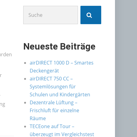
Suchen
nach:
Neueste Beiträge
urden
airDIRECT 1000 D – Smartes
Deckengerät
r
airDIRECT 750 CC –
Systemlösungen für
Schulen und Kindergärten
r
Dezentrale Lüftung –
ung
Frischluft für einzelne
Räume
TECEone auf Tour –
überzeugt im Vergleichstest