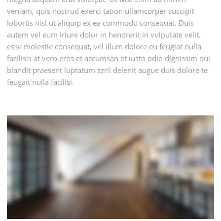
veniam, quis nostrud exerci tation ullamcorper suscipit
lobortis nisl ut aliquip ex ea commodo consequat. Duis
autem vel eum iriure dolor in hendrerit in vulputate velit.
esse molestie consequat, vel illum dolore eu feugiat nulla
facilisis at vero eros et accumsan et iusto odio dignissim qui
blandit praesent luptatum zzril delenit augue duis dolore te
feugait nulla facilisi.