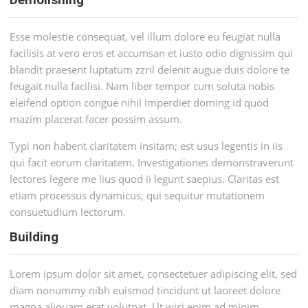
Demolishing
Esse molestie consequat, vel illum dolore eu feugiat nulla
facilisis at vero eros et accumsan et iusto odio dignissim qui
blandit praesent luptatum zzril delenit augue duis dolore te
feugait nulla facilisi. Nam liber tempor cum soluta nobis
eleifend option congue nihil imperdiet doming id quod
mazim placerat facer possim assum.
Typi non habent claritatem insitam; est usus legentis in iis
qui facit eorum claritatem. Investigationes demonstraverunt
lectores legere me lius quod ii legunt saepius. Claritas est
etiam processus dynamicus, qui sequitur mutationem
consuetudium lectorum.
Building
Lorem ipsum dolor sit amet, consectetuer adipiscing elit, sed
diam nonummy nibh euismod tincidunt ut laoreet dolore
magna aliquam erat volutpat. Ut wisi enim ad minim