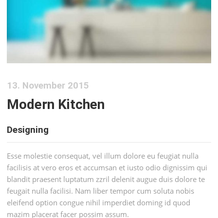
13. November 2015
Modern Kitchen
Designing
Esse molestie consequat, vel illum dolore eu feugiat nulla
facilisis at vero eros et accumsan et iusto odio dignissim qui
blandit praesent luptatum zzril delenit augue duis dolore te
feugait nulla facilisi. Nam liber tempor cum soluta nobis
eleifend option congue nihil imperdiet doming id quod
mazim placerat facer possim assum.