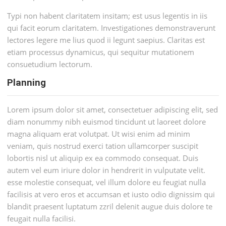
Typi non habent claritatem insitam; est usus legentis in iis
qui facit eorum claritatem. Investigationes demonstraverunt
lectores legere me lius quod ii legunt saepius. Claritas est
etiam processus dynamicus, qui sequitur mutationem
consuetudium lectorum.
Planning
Lorem ipsum dolor sit amet, consectetuer adipiscing elit, sed
diam nonummy nibh euismod tincidunt ut laoreet dolore
magna aliquam erat volutpat. Ut wisi enim ad minim
veniam, quis nostrud exerci tation ullamcorper suscipit
lobortis nisl ut aliquip ex ea commodo consequat. Duis
autem vel eum iriure dolor in hendrerit in vulputate velit.
esse molestie consequat, vel illum dolore eu feugiat nulla
facilisis at vero eros et accumsan et iusto odio dignissim qui
blandit praesent luptatum zzril delenit augue duis dolore te
feugait nulla facilisi.