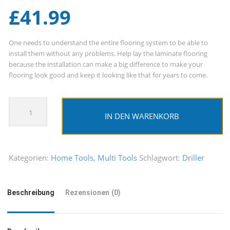
£
41.99
One needs to understand the entire flooring system to be able to
install them without any problems. Help lay the laminate flooring
because the installation can make a big difference to make your
flooring look good and keep it looking like that for years to come.
Hand
Power
IN DEN WARENKORB
Driller
Menge
Kategorien:
Home Tools
,
Multi Tools
Schlagwort:
Driller
Beschreibung
Rezensionen (0)